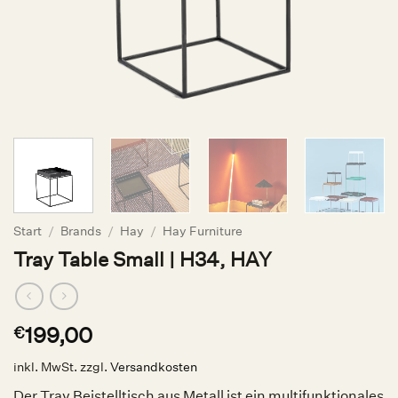
Start
/
Brands
/
Hay
/
Hay Furniture
Tray Table Small | H34, HAY
199,00
€
inkl. MwSt.
zzgl.
Versandkosten
Der Tray Beistelltisch aus Metall ist ein multifunktionales