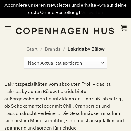
Abonniere unseren Newsletter und erhalte -5% auf deine
erste Online Bestellung!
Verwerfen
Zum
Inhalt
springen
Start
/
Brands
/
Lakrids by Bülow
Lakritzspezialitäten vom absoluten Profi – das ist
Lakrids by Johan Bülow. Lakrids biete
außergewöhnliche Lakritz Ideen an – ob süß, ob salzig,
ob Schokomantel oder mit Chili, Cranberries und
Passionsfrucht verfeinert. Die Geschmäcker mischen
sich erst im Mund so richtig, sind meist ausgefallen und
spannend und sorgen für richtige