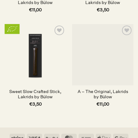
Lakrids by Bülow
Lakrids by Bülow
€
11,00
€
3,50
Auf die
Auf die
Wunschliste
Wunschliste
Sweet Slow Crafted Stick,
A – The Original, Lakrids
Lakrids by Bülow
by Bülow
€
3,50
€
11,00
Stripe
Visa
PayPal
MasterCard
Bank
Apple
Goog