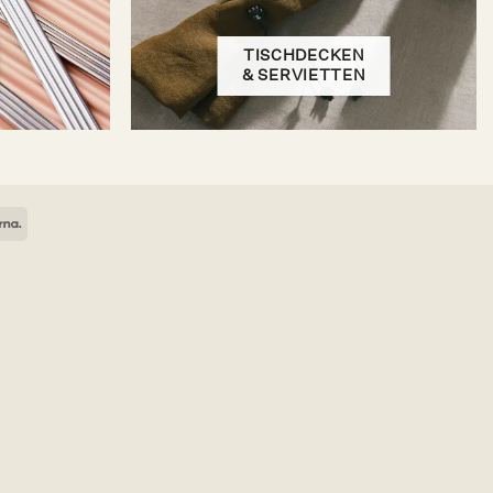
TISCHDECKEN
& SERVIETTEN
ican
Klarna
ess