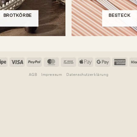
BROTKÖRBE
BESTECK
Stripe
Visa
PayPal
MasterCard
Bank
Apple
Google
Amer
Transfer
Pay
Pay
Expr
AGB
Impressum
Datenschutzerklärung