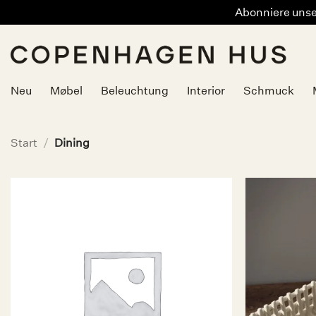
Abonniere unser
Zum
Inhalt
springen
Neu
Møbel
Beleuchtung
Interior
Schmuck
Start
/
Dining