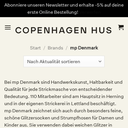
Abonniere unseren Newsletter und erhalte -5% auf deine
erste Online Bestellung!
Verwerfen
Zum
Inhalt
springen
Start
/
Brands
/
mp Denmark
Bei mp Denmark sind Handwerkskunst, Haltbarkeit und
Qualität für jede Strickmasche von entscheidender
Bedeutung. 110 Mitarbeiter sind am Hauptsitz in Herning
und in der eigenen Strickerei in Lettland beschäftigt.
mp Denmark zeichnet sich auch durch besonders feine,
schöne Glitzersocken und Strumpfhosen für Damen und
Kinder aus. Sie verwenden dabei weichen Glitzer in