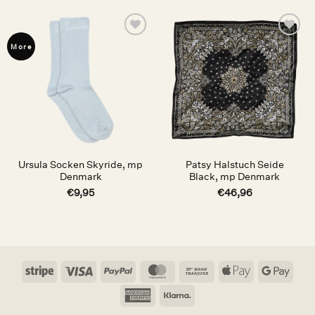
Auf die
Auf die
More
Wunschliste
Wunschliste
Ursula Socken Skyride, mp
Patsy Halstuch Seide
Denmark
Black, mp Denmark
€
9,95
€
46,96
Stripe
Visa
PayPal
MasterCard
Bank
Apple
Goog
Transfer
Pay
Pay
American
Klarna
Express