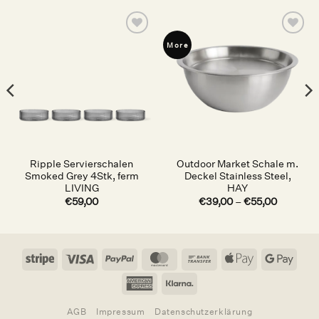
Auf die
Auf die
More
Wunschliste
Wunschliste
Ripple Servierschalen
Outdoor Market Schale m.
Smoked Grey 4Stk, ferm
Deckel Stainless Steel,
LIVING
HAY
€
59,00
€
39,00
–
€
55,00
Stripe
Visa
PayPal
MasterCard
Bank
Apple
Goog
Transfer
Pay
Pay
American
Klarna
Express
AGB
Impressum
Datenschutzerklärung