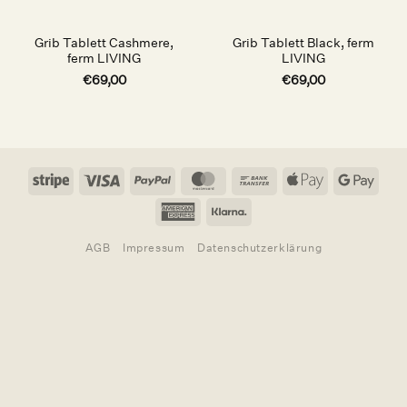
Grib Tablett Cashmere,
Grib Tablett Black, ferm
ferm LIVING
LIVING
€
69,00
€
69,00
Stripe
Visa
PayPal
MasterCard
Bank
Apple
Goog
Transfer
Pay
Pay
American
Klarna
Express
AGB
Impressum
Datenschutzerklärung