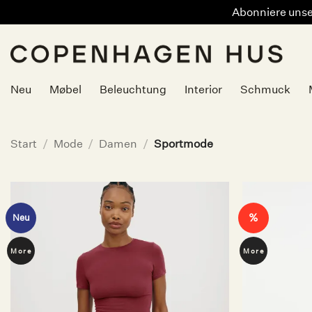
Abonniere unser
Zum
Inhalt
springen
Neu
Møbel
Beleuchtung
Interior
Schmuck
Start
/
Mode
/
Damen
/
Sportmode
%
Neu
Auf die
Wunschliste
More
More