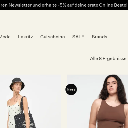
en Newsletter und erhalte -5% auf deine erste Online Beste
Mode
Lakritz
Gutscheine
SALE
Brands
Alle 8 Ergebnisse
More
Auf die
Wunschliste