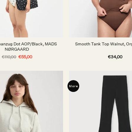
eanzug Dot AOP/Black, MADS
Smooth Tank Top Walnut, Or
NØRGAARD
Ursprünglicher
Aktueller
€
110,00
€
55,00
€
34,00
Preis
Preis
war:
ist:
€110,00
€55,00.
More
Auf die
Wunschliste