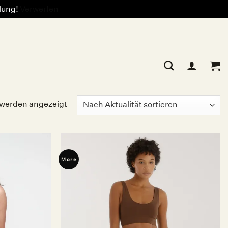
llung!
Verwerfen
Nach
 werden angezeigt
Aktualität
sortiert
More
Auf die
Auf die
Wunschliste
Wunschliste