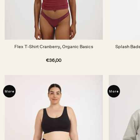
Splash Bad
Flex T-Shirt Cranberry, Organic Basics
€
36,00
More
More
Auf die
Wunschliste