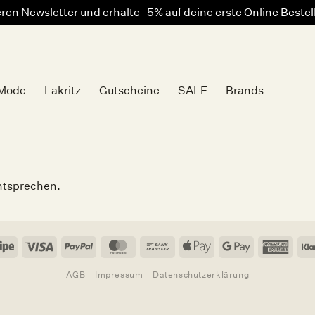
en Newsletter und erhalte -5% auf deine erste Online Beste
Mode
Lakritz
Gutscheine
SALE
Brands
ntsprechen.
Stripe
Visa
PayPal
MasterCard
Bank
Apple
Google
Amer
Transfer
Pay
Pay
Expr
AGB
Impressum
Datenschutzerklärung