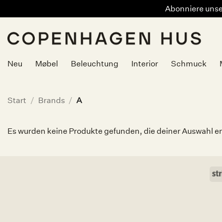
Abonniere unser
Zum
Inhalt
springen
Neu
Møbel
Beleuchtung
Interior
Schmuck
Start
/
Brands
/
A
Es wurden keine Produkte gefunden, die deiner Auswahl e