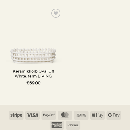
Auf die
Wunschliste
Keramikkorb Oval Off
White, ferm LIVING
€
69,00
Stripe
Visa
PayPal
MasterCard
Bank
Apple
Goog
Transfer
Pay
Pay
American
Klarna