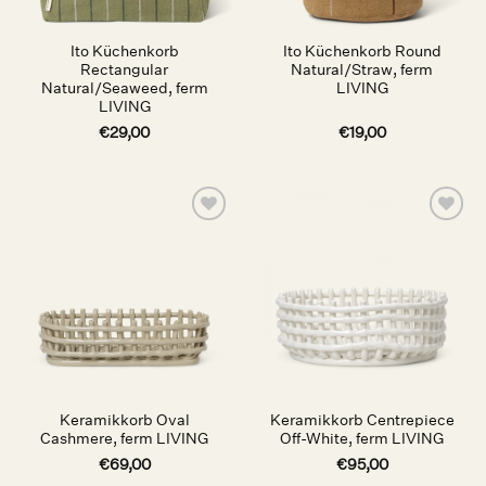
Ito Küchenkorb
Ito Küchenkorb Round
Rectangular
Natural/Straw, ferm
Natural/Seaweed, ferm
LIVING
LIVING
€
29,00
€
19,00
Auf die
Auf die
Wunschliste
Wunschliste
Keramikkorb Oval
Keramikkorb Centrepiece
Cashmere, ferm LIVING
Off-White, ferm LIVING
€
69,00
€
95,00