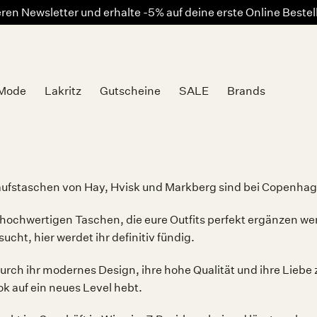
en Newsletter und erhalte -5% auf deine erste Online Beste
Mode
Lakritz
Gutscheine
SALE
Brands
staschen von Hay, Hvisk und Markberg sind bei Copenhagen
d hochwertigen Taschen, die eure Outfits perfekt ergänzen w
cht, hier werdet ihr definitiv fündig.
ch ihr modernes Design, ihre hohe Qualität und ihre Liebe zu
ok auf ein neues Level hebt.