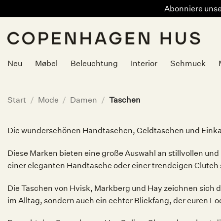
Abonniere unser
Zum
Inhalt
springen
Neu
Møbel
Beleuchtung
Interior
Schmuck
Start
/
Mode
/
Damen
/
Taschen
Die wunderschönen Handtaschen, Geldtaschen und Einkauf
Diese Marken bieten eine große Auswahl an stillvollen un
einer eleganten Handtasche oder einer trendeigen Clutch su
Die Taschen von Hvisk, Markberg und Hay zeichnen sich dur
im Alltag, sondern auch ein echter Blickfang, der euren Lo