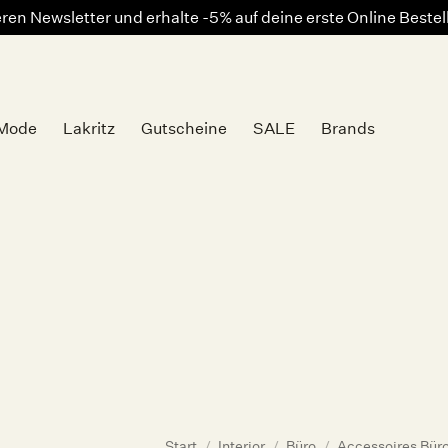
en Newsletter und erhalte -5% auf deine erste Online Beste
Mode
Lakritz
Gutscheine
SALE
Brands
Auf die
Wunschliste
Start
/
Interior
/
Büro
/
Accessoires Bür