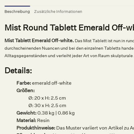
Beschreibung
Zusätzliche Informationen
Mist Round Tablett Emerald Off-w
Mist Tablett Emerald Off-white.
Das Mist Tablett ist nun in ru
durchscheinenden Nuancen und bei den einzelnen Tabletts handelt 
Alltagsgegenständen und verleiht jeder Art von Raum skulpturale
Details:
Farbe:
emerald off-white
Größen:
Ø: 20 x H: 2.5 cm
Ø: 30 x H: 2.5 cm
Gewicht:
0.38 kg | 0.86 kg
Material:
Resin
Produkthinweise:
Das Muster variiert von Artikel zu 