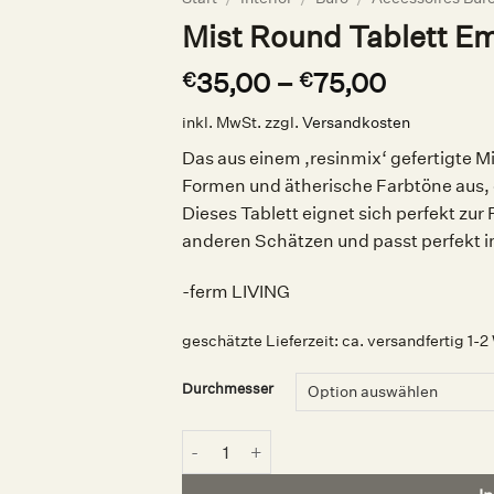
Mist Round Tablett Em
35,00
–
75,00
€
€
inkl. MwSt.
zzgl.
Versandkosten
Das aus einem ‚resinmix‘ gefertigte Mi
Formen und ätherische Farbtöne aus, 
Dieses Tablett eignet sich perfekt zu
anderen Schätzen und passt perfekt 
-ferm LIVING
geschätzte Lieferzeit:
ca. versandfertig 1-
Durchmesser
Mist Round Tablett Emerald Off-white, fe