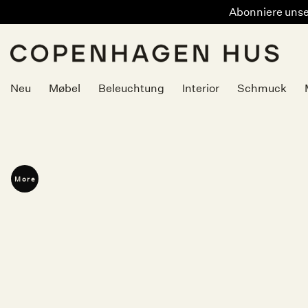
Abonniere unser
Zum
Inhalt
springen
Neu
Møbel
Beleuchtung
Interior
Schmuck
More