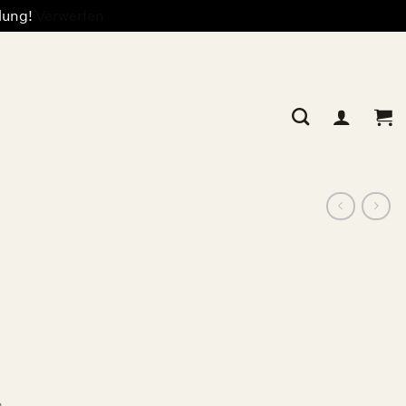
llung!
Verwerfen
o