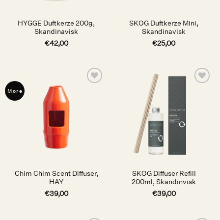
HYGGE Duftkerze 200g,
SKOG Duftkerze Mini,
Skandinavisk
Skandinavisk
€
42,00
€
25,00
Auf die
Auf die
More
Wunschliste
Wunschliste
Chim Chim Scent Diffuser,
SKOG Diffuser Refill
HAY
200ml, Skandinvisk
€
39,00
€
39,00