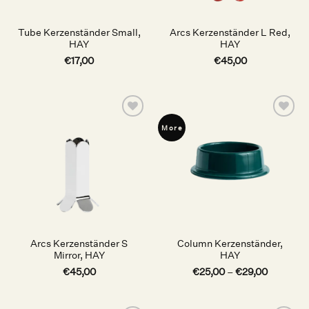
Tube Kerzenständer Small,
Arcs Kerzenständer L Red,
HAY
HAY
€
17,00
€
45,00
Auf die
Auf die
More
Wunschliste
Wunschliste
Arcs Kerzenständer S
Column Kerzenständer,
Mirror, HAY
HAY
€
45,00
€
25,00
–
€
29,00