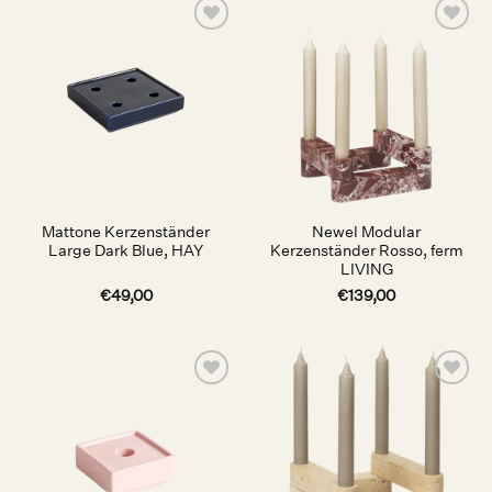
Auf die
Auf die
Wunschliste
Wunschliste
Mattone Kerzenständer
Newel Modular
Large Dark Blue, HAY
Kerzenständer Rosso, ferm
LIVING
€
49,00
€
139,00
Auf die
Auf die
Wunschliste
Wunschliste