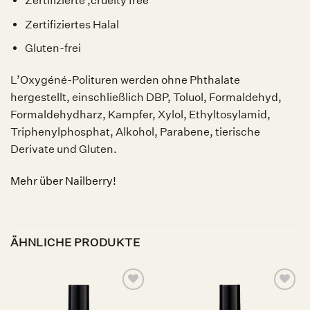
Zertifizierte ‚cruelty free‘
Zertifiziertes Halal
Gluten-frei
L’Oxygéné-Polituren werden ohne Phthalate
hergestellt, einschließlich DBP, Toluol, Formaldehyd,
Formaldehydharz, Kampfer, Xylol, Ethyltosylamid,
Triphenylphosphat, Alkohol, Parabene, tierische
Derivate und Gluten.
Mehr über Nailberry!
ÄHNLICHE PRODUKTE
Auf die
Auf die
Wunschliste
Wunschliste