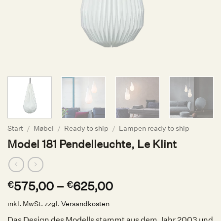
Start
/
Møbel
/
Ready to ship
/
Lampen ready to ship
Model 181 Pendelleuchte, Le Klint
575,00
–
625,00
€
€
inkl. MwSt.
zzgl.
Versandkosten
Das Design des Modells stammt aus dem Jahr 2003 und