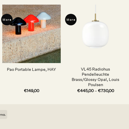
More
More
Auf die
Auf die
Wunschliste
Wunschliste
VL45 Radiohus
Pao Portable Lampe, HAY
Pendelleuchte
Brass/Glossy Opal, Louis
Poulsen
€
149,00
€
445,00
–
€
730,00
ican
Klarna
ess