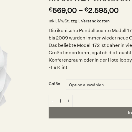
569,00
–
2.595,00
€
€
inkl. MwSt.
zzgl.
Versandkosten
Die ikonische Pendelleuchte Modell 17
bis 2009 wurden immer wieder neue G
Das beliebte Modell 172 ist daher in v
Größe finden kann, egal ob die Leucht
Konferenzraum oder in der Hotellobby
-Le Klint
Größe
Model 172 Pendelleuchte, Le Klint Menge
I