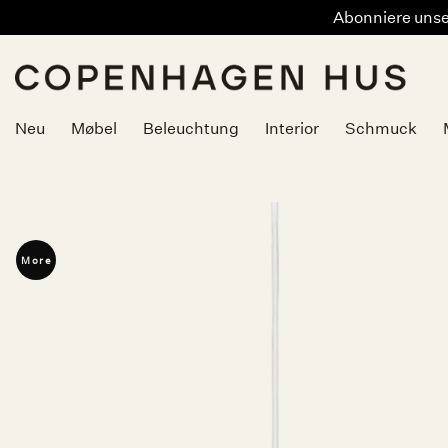
Abonniere unser
Zum
Inhalt
springen
Neu
Møbel
Beleuchtung
Interior
Schmuck
More