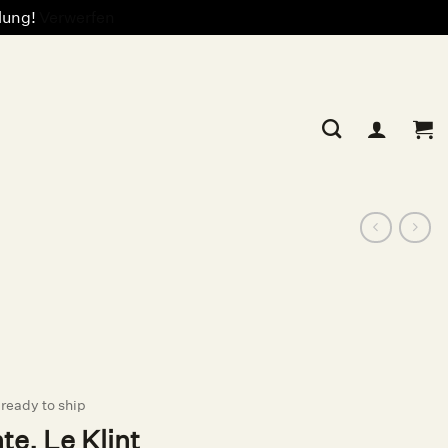
llung!
Verwerfen
ready to ship
e, Le Klint