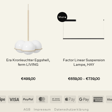
More
Auf die
Auf die
Wunschliste
Wunschliste
Era Kronleuchter Eggshell,
Factor Linear Suspension
ferm LIVING
Lampe, HAY
€
499,00
€
659,00
–
€
739,00
Stripe
Visa
PayPal
MasterCard
Bank
Apple
Google
Amer
Transfer
Pay
Pay
Expr
AGB
Impressum
Datenschutzerklärung