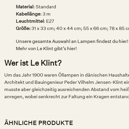
Material
: Standard
Kabellänge
: 3 m
Leuchtmittel
:
E27
Größe:
31 x 33 cm; 40 x 44 cm; 55 x 66 cm; 78 x 85 
Unsere gesamte Auswahl an Lampen findest du hier!
Mehr von Le Klint gibt’s hier!
Wer ist Le Klint?
Um das Jahr 1900 waren Öllampen in dänischen Haushalten 
Architekt und Bauingenieur Peder Vilhelm Jensen-Klint ei
musste aber gleichzeitig ausreichenden Abstand vom heiße
anregen, wobei senkrecht zur Faltung ein Kragen entstan
ÄHNLICHE PRODUKTE