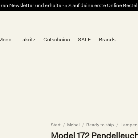
en Newsletter und erhalte -5% auf deine erste Online Beste
Mode
Lakritz
Gutscheine
SALE
Brands
Auf die
Wunschliste
Start
/
Møbel
/
Ready to ship
/
Lampen 
Model 172 Pendelleucht