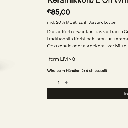
Keramikkorb L Off Whi
85,00
€
inkl. 20 % MwSt.
zzgl.
Versandkosten
Dieser Korb erwecken das vertraute G
traditionelle Korbflechterei zur Keram
Obstschale oder als dekorativer Mitt
-ferm LIVING
Wird beim Händler für dich bestellt
Keramikkorb L Off White, ferm LIVING Men
I