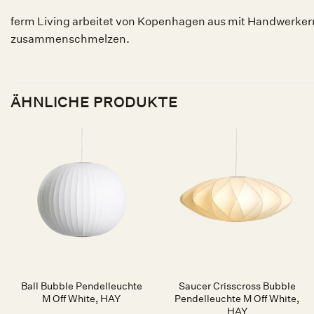
ferm Living arbeitet von Kopenhagen aus mit Handwerkern 
zusammenschmelzen.
ÄHNLICHE PRODUKTE
Auf die
Auf die
Wunschliste
Wunschliste
Ball Bubble Pendelleuchte
Saucer Crisscross Bubble
M Off White, HAY
Pendelleuchte M Off White,
HAY