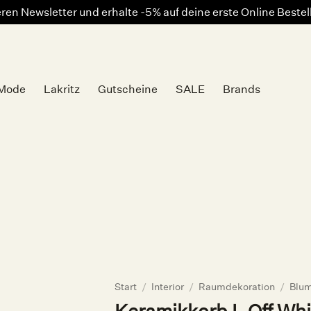
en Newsletter und erhalte -5% auf deine erste Online Beste
Mode
Lakritz
Gutscheine
SALE
Brands
Auf die
Wunschliste
Start
/
Interior
/
Raumdekoration
/
Blum