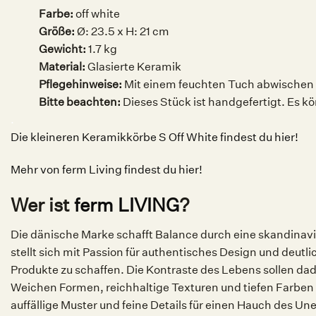
Farbe:
o
ff white
Größe:
Ø: 23.5 x H: 21 cm
Gewicht:
1.7 kg
Material:
Glasierte Keramik
Pflegehinweise:
Mit einem feuchten Tuch abwischen
Bitte beachten:
Dieses Stück ist handgefertigt. Es 
.
Die kleineren Keramikkörbe S Off White findest du hier!
Mehr von ferm Living findest du hier!
Wer ist
ferm LIVING
?
Die dänische Marke schafft Balance durch eine skandinavi
stellt sich mit Passion für authentisches Design und deutl
Produkte zu schaffen. Die Kontraste des Lebens sollen da
Weichen Formen, reichhaltige Texturen und tiefen Farben 
auffällige Muster und feine Details für einen Hauch des Un