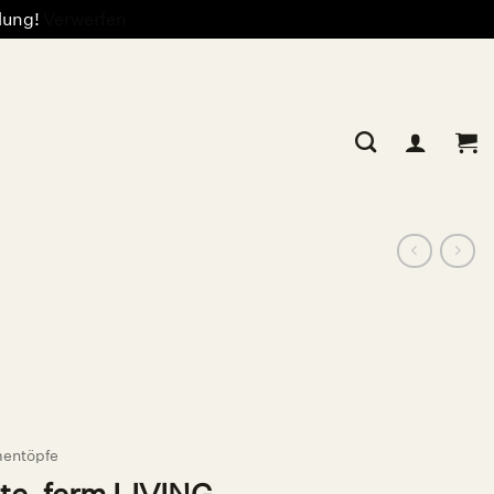
llung!
Verwerfen
entöpfe