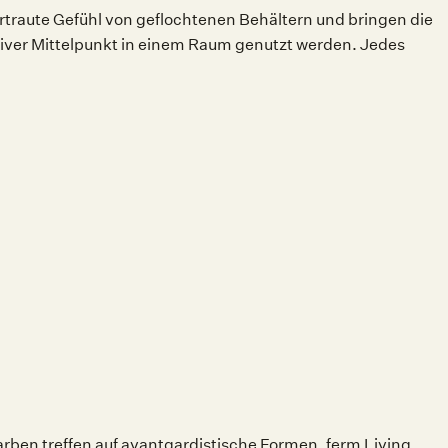
traute Gefühl von geflochtenen Behältern und bringen die
ativer Mittelpunkt in einem Raum genutzt werden. Jedes
rben treffen auf avantgardistische Formen. ferm Living