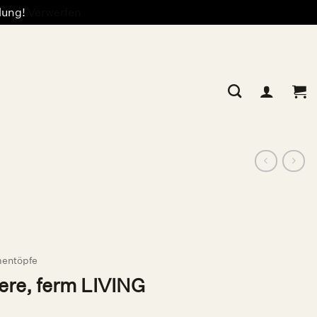
llung!
Verwerfen
entöpfe
re, ferm LIVING