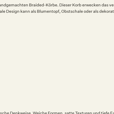
handgemachten Braided-Körbe. Dieser Korb erwecken das ver
onale Design kann als Blumentopf, Obstschale oder als dekor
sche Denkweise. Weiche Formen, satte Texturen und tiefe Fa