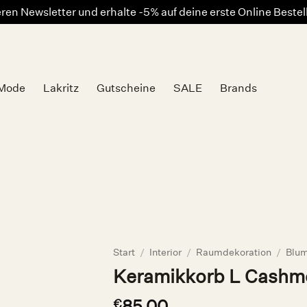
en Newsletter und erhalte -5% auf deine erste Online Beste
Mode
Lakritz
Gutscheine
SALE
Brands
Auf die
Wunschliste
Start
/
Interior
/
Raumdekoration
/
Blum
Keramikkorb L Cashme
85,00
€