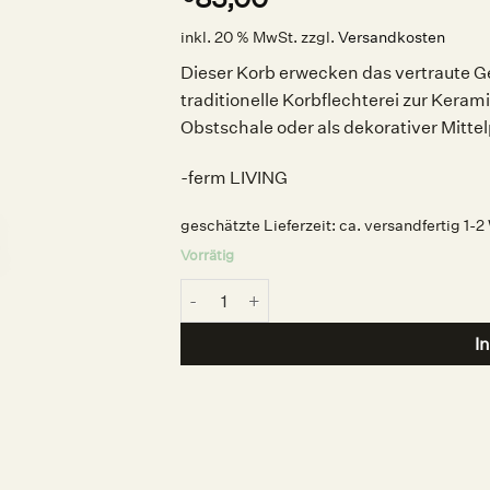
inkl. 20 % MwSt.
zzgl.
Versandkosten
Dieser Korb erwecken das vertraute G
traditionelle Korbflechterei zur Keram
Obstschale oder als dekorativer Mitt
-ferm LIVING
geschätzte Lieferzeit:
ca. versandfertig 1-
Vorrätig
Keramikkorb L Cashmere, ferm LIVING Me
I