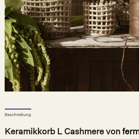
Beschreibung
Keramikkorb L Cashmere von
fer