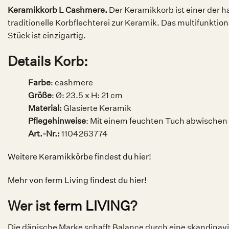
Keramikkorb L Cashmere.
Der Keramikkorb ist einer der 
traditionelle Korbflechterei zur Keramik. Das multifunkti
Stück ist einzigartig.
Details Korb:
Farbe
: c
ashmere
Größe
:
Ø: 23.5 x H: 21 cm
Material:
Glasierte Keramik
Pflegehinweise
:
Mit einem feuchten Tuch abwischen
Art.-Nr.:
1104263774
Weitere Keramikkörbe findest du hier!
Mehr von ferm Living findest du hier!
Wer ist
ferm LIVING
?
Die dänische Marke schafft Balance durch eine skandinavi