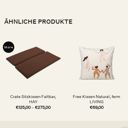
ÄHNLICHE PRODUKTE
More
Auf die
Auf die
Wunschliste
Wunschliste
Crate Sitzkissen Faltbar,
Free Kissen Natural, ferm
HAY
LIVING
€
125,00
–
€
275,00
€
69,00