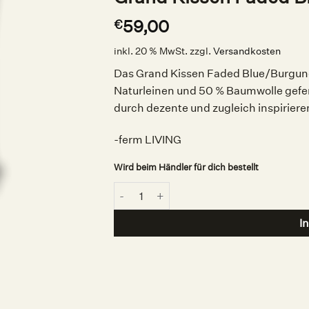
59,00
€
inkl. 20 % MwSt.
zzgl.
Versandkosten
Das Grand Kissen Faded Blue/Burgund
Naturleinen und 50 % Baumwolle gefert
durch dezente und zugleich inspirie
-ferm LIVING
Wird beim Händler für dich bestellt
Grand Kissen Faded Blue/Burgundy, ferm 
I