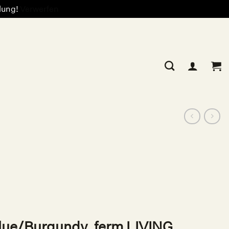
llung!
Verwerfen
lue/Burgundy, ferm LIVING