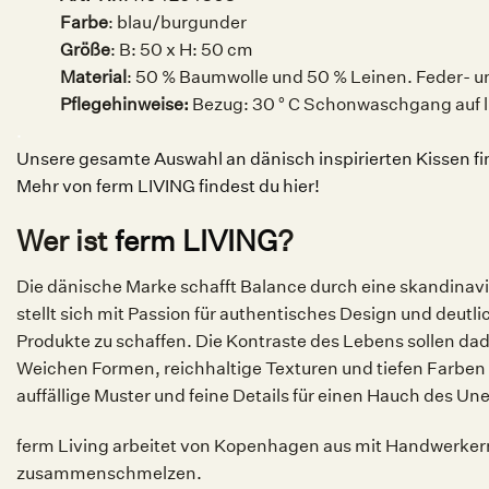
Farbe
: blau/burgunder
Größe
: B: 50 x H: 50 cm
Material
: 50 % Baumwolle und 50 % Leinen. Feder- 
Pflegehinweise:
Bezug: 30 ° C Schonwaschgang auf l
.
Unsere gesamte Auswahl an dänisch inspirierten Kissen fin
Mehr von ferm LIVING findest du hier!
Wer ist
ferm LIVING
?
Die dänische Marke schafft Balance durch eine skandinavi
stellt sich mit Passion für authentisches Design und deutl
Produkte zu schaffen. Die Kontraste des Lebens sollen da
Weichen Formen, reichhaltige Texturen und tiefen Farben 
auffällige Muster und feine Details für einen Hauch des Un
ferm Living arbeitet von Kopenhagen aus mit Handwerkern 
zusammenschmelzen.