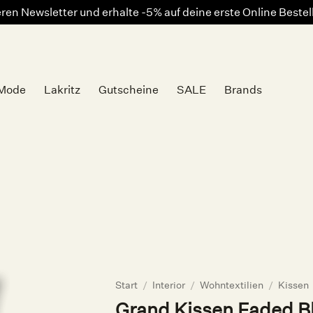
en Newsletter und erhalte -5% auf deine erste Online Beste
Mode
Lakritz
Gutscheine
SALE
Brands
Auf die
Wunschliste
Start
/
Interior
/
Wohntextilien
/
Kissen
Grand Kissen Faded B