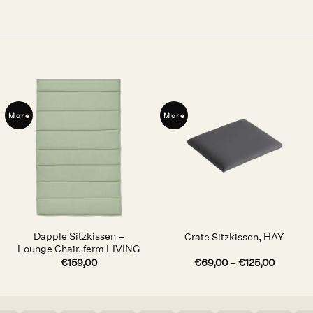
More
More
Auf die
Auf die
Wunschliste
Wunschliste
Dapple Sitzkissen –
Crate Sitzkissen, HAY
Lounge Chair, ferm LIVING
€
159,00
€
69,00
–
€
125,00