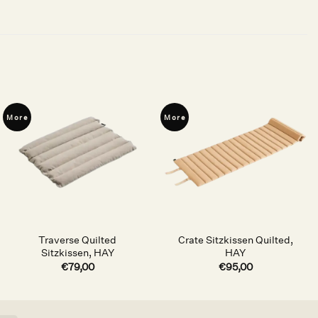
More
More
Auf die
Auf die
Wunschliste
Wunschliste
Traverse Quilted
Crate Sitzkissen Quilted,
Sitzkissen, HAY
HAY
€
79,00
€
95,00