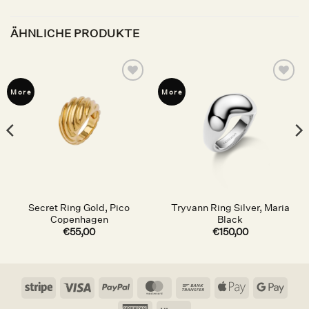
ÄHNLICHE PRODUKTE
Auf die
Auf die
More
More
Wunschliste
Wunschliste
Secret Ring Gold, Pico
Tryvann Ring Silver, Maria
Copenhagen
Black
er
€
55,00
€
150,00
Stripe
Visa
PayPal
MasterCard
Bank
Apple
Goog
Transfer
Pay
Pay