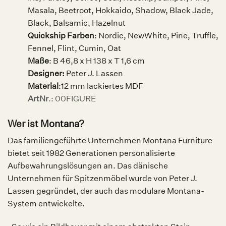
Masala, Beetroot, Hokkaido, Shadow, Black Jade,
Black, Balsamic, Hazelnut
Quickship Farben
: Nordic, NewWhite, Pine, Truffle,
Fennel, Flint, Cumin, Oat
Maße
: B 46,8 x H 138 x T 1,6 cm
Designer:
Peter J. Lassen
Material
:12 mm lackiertes MDF
ArtNr
.: 00FIGURE
.
Wer ist
Montana
?
Das familiengeführte Unternehmen Montana Furniture
bietet seit 1982 Generationen personalisierte
Aufbewahrungslösungen an. Das dänische
Unternehmen für Spitzenmöbel wurde von Peter J.
Lassen gegründet, der auch das modulare Montana-
System entwickelte.