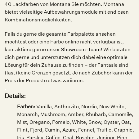
40 Lackfarben von Montana Sie möchten. Montana
bietet vielseitige Aufbewahrungsmodule mit endlosen
Kombinationsmöglichkeiten.
Falls du gerne die gesamte Farbpalette ansehen
möchtest oder eine Farbe online nicht verfügbar ist,
kontaktiere gerne unser
Showroom-Team!
Wir beraten
dich gerne und unterstützen dich dabei eine optimale
Lösung für dein Zuhause zu finden – der Fantasie sind
(fast) keine Grenzen gesetzt. Je nach Zubehör kann der
Preis der Produkte etwas variieren.
.
Details:
Farben:
Vanilla, Anthrazite, Nordic, New White,
Monarch, Mushroom, Amber, Rhubarb, Camomile,
Mist, Oregano, Pomelo, White, Snow, Oyster, Oat,
Flint, Fjord, Cumin, Azure, Fennel, Truffle, Graphic,
Iris, Parsley, Coffee, Coal, Rosehip, Juniper, Pine,