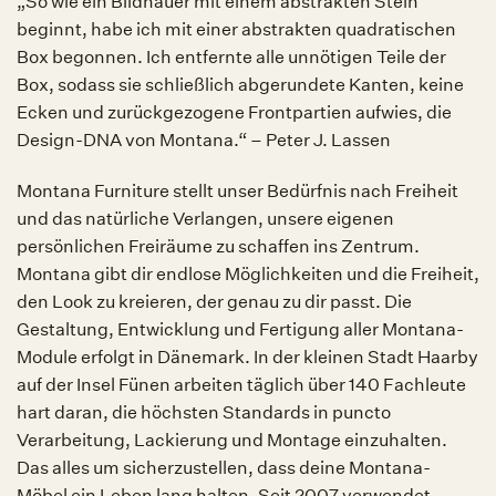
„So wie ein Bildhauer mit einem abstrakten Stein
beginnt, habe ich mit einer abstrakten quadratischen
Box begonnen. Ich entfernte alle unnötigen Teile der
Box, sodass sie schließlich abgerundete Kanten, keine
Ecken und zurückgezogene Frontpartien aufwies, die
Design-DNA von Montana.“ – Peter J. Lassen
Montana Furniture stellt unser Bedürfnis nach Freiheit
und das natürliche Verlangen, unsere eigenen
persönlichen Freiräume zu schaffen ins Zentrum.
Montana gibt dir endlose Möglichkeiten und die Freiheit,
den Look zu kreieren, der genau zu dir passt. Die
Gestaltung, Entwicklung und Fertigung aller Montana-
Module erfolgt in Dänemark. In der kleinen Stadt Haarby
auf der Insel Fünen arbeiten täglich über 140 Fachleute
hart daran, die höchsten Standards in puncto
Verarbeitung, Lackierung und Montage einzuhalten.
Das alles um sicherzustellen, dass deine Montana-
Möbel ein Leben lang halten. Seit 2007 verwendet