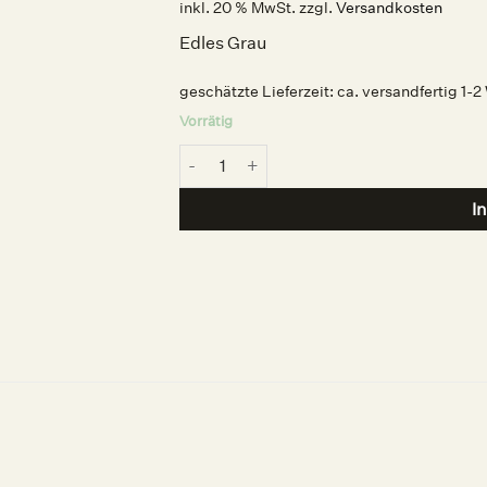
inkl. 20 % MwSt.
zzgl.
Versandkosten
Edles Grau
geschätzte Lieferzeit:
ca. versandfertig 1-
Vorrätig
Nagellack Serenity, Nailberry Menge
I