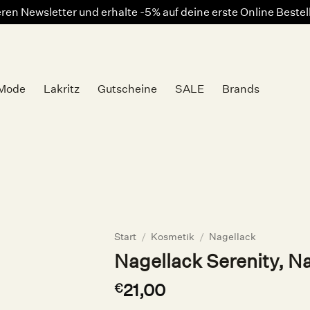
en Newsletter und erhalte -5% auf deine erste Online Beste
Mode
Lakritz
Gutscheine
SALE
Brands
Auf die
Wunschliste
Start
/
Kosmetik
/
Nagellack
Nagellack Serenity, Na
21,00
€