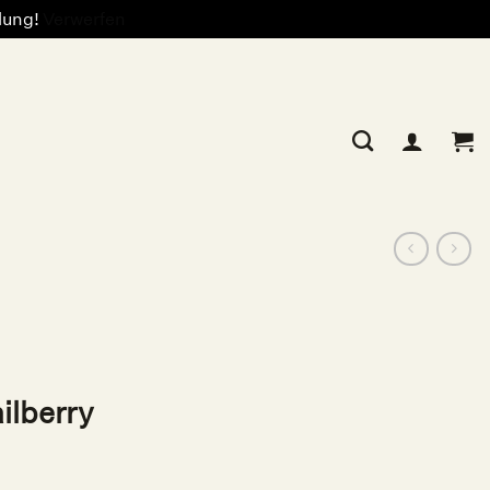
llung!
Verwerfen
ilberry