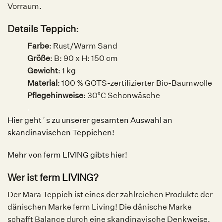
Vorraum.
Details Teppich:
Farbe
: R
ust/Warm Sand
Größe
:
B: 90 x H: 150 cm
Gewicht
:
1 kg
Material
:
100 % GOTS-zertifizierter Bio-Baumwolle
Pflegehinweise
:
30°C Schonwäsche
.
Hier geht´s zu unserer gesamten Auswahl an
skandinavischen Teppichen!
Mehr von ferm LIVING gibts hier!
Wer ist
ferm LIVING
?
Der Mara Teppich ist eines der zahlreichen Produkte der
dänischen Marke ferm Living! Die dänische Marke
schafft Balance durch eine skandinavische Denkweise.