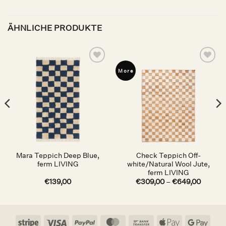
ÄHNLICHE PRODUKTE
Auf die
Auf die
More
Wunschliste
Wunschliste
Mara Teppich Deep Blue,
Check Teppich Off-
ferm LIVING
white/Natural Wool Jute,
ferm LIVING
€
139,00
€
309,00
–
€
649,00
Stripe
Visa
PayPal
MasterCard
Bank
Apple
Goog