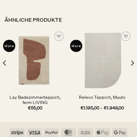
ÄHNLICHE PRODUKTE
Auf die
Auf die
More
More
Wunschliste
Wunschliste
Lay Badezimmerteppich,
Relevo Teppich, Muuto
ferm LIVING
€
55,00
€
1.195,00
–
€
1.949,00
Stripe
Visa
PayPal
MasterCard
Bank
Apple
Goog