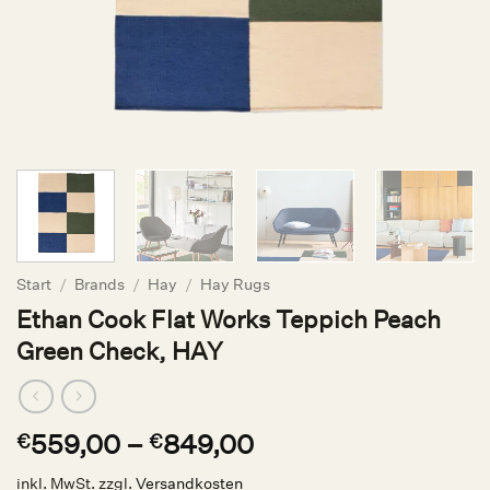
Start
/
Brands
/
Hay
/
Hay Rugs
Ethan Cook Flat Works Teppich Peach
Green Check, HAY
559,00
–
849,00
€
€
inkl. MwSt.
zzgl.
Versandkosten