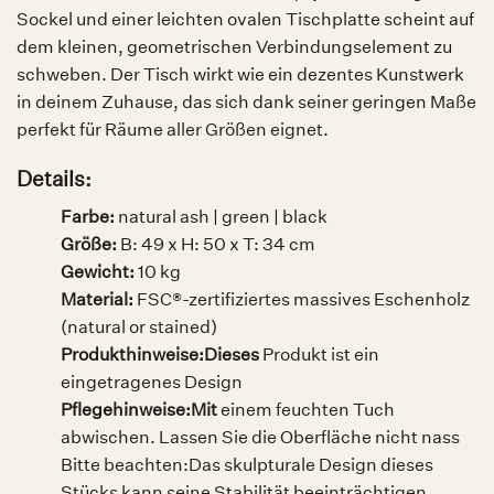
Sockel und einer leichten ovalen Tischplatte scheint auf
dem kleinen, geometrischen Verbindungselement zu
schweben. Der Tisch wirkt wie ein dezentes Kunstwerk
in deinem Zuhause, das sich dank seiner geringen Maße
perfekt für Räume aller Größen eignet.
Details:
Farbe:
natural ash | g
reen | black
Größe:
B: 49 x H: 50 x T: 34 cm
Gewicht:
10 kg
Material:
FSC®-zertifiziertes massives Eschenholz
(natural or stained)
Produkthinweise:
Dieses
Produkt ist ein
eingetragenes Design
Pflegehinweise:
Mit
einem feuchten Tuch
abwischen. Lassen Sie die Oberfläche nicht nass
Bitte beachten:
Das skulpturale Design dieses
Stücks kann seine Stabilität beeinträchtigen,