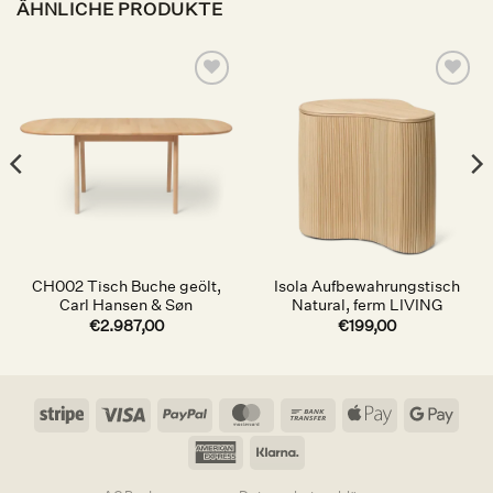
ÄHNLICHE PRODUKTE
Auf die
Auf die
Wunschliste
Wunschliste
CH002 Tisch Buche geölt,
Isola Aufbewahrungstisch
Carl Hansen & Søn
Natural, ferm LIVING
€
2.987,00
€
199,00
Stripe
Visa
PayPal
MasterCard
Bank
Apple
Goog
Transfer
Pay
Pay
American
Klarna
Express