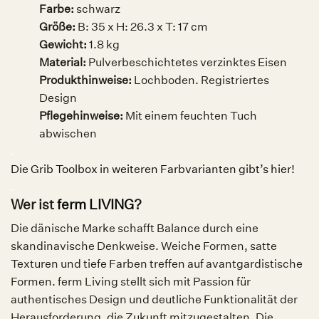
Farbe:
s
chwarz
Größe:
B: 35 x H: 26.3 x T: 17 cm
Gewicht:
1.8 kg
Material:
Pulverbeschichtetes verzinktes Eisen
Produkthinweise:
Lochboden. Registriertes
Design
Pflegehinweise:
Mit einem feuchten Tuch
abwischen
.
Die Grib Toolbox in weiteren Farbvarianten gibt’s hier!
.
Wer ist
ferm LIVING
?
Die dänische Marke schafft Balance durch eine
skandinavische Denkweise. Weiche Formen, satte
Texturen und tiefe Farben treffen auf avantgardistische
Formen. ferm Living stellt sich mit Passion für
authentisches Design und deutliche Funktionalität der
Herausforderung, die Zukunft mitzugestalten. Die