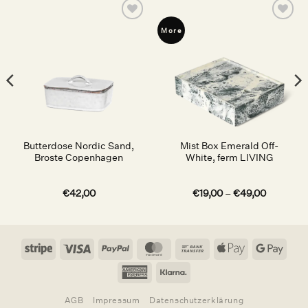
Auf die
Auf die
More
Wunschliste
Wunschliste
Butterdose Nordic Sand,
Mist Box Emerald Off-
Broste Copenhagen
White, ferm LIVING
€
42,00
€
19,00
–
€
49,00
Stripe
Visa
PayPal
MasterCard
Bank
Apple
Goog
Transfer
Pay
Pay
American
Klarna
Express
AGB
Impressum
Datenschutzerklärung