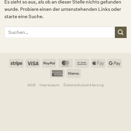
Es sieht so aus, als ob an dieser Stelle nichts gefunden
wurde. Probiere einen der untenstehenden Links oder
starte eine Suche.
Stripe
Visa
PayPal
MasterCard
Bank
Apple
Goog
Transfer
Pay
Pay
American
Klarna
Express
AGB
Impressum
Datenschutzerklärung