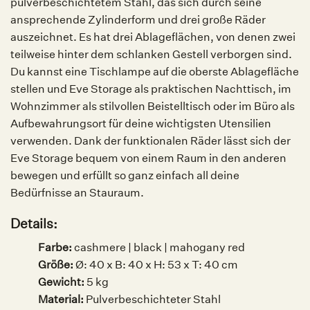
pulverbeschichtetem Stahl, das sich durch seine
ansprechende Zylinderform und drei große Räder
auszeichnet. Es hat drei Ablageflächen, von denen zwei
teilweise hinter dem schlanken Gestell verborgen sind.
Du kannst eine Tischlampe auf die oberste Ablagefläche
stellen und Eve Storage als praktischen Nachttisch, im
Wohnzimmer als stilvollen Beistelltisch oder im Büro als
Aufbewahrungsort für deine wichtigsten Utensilien
verwenden. Dank der funktionalen Räder lässt sich der
Eve Storage bequem von einem Raum in den anderen
bewegen und erfüllt so ganz einfach all deine
Bedürfnisse an Stauraum.
Details:
Farbe:
c
ashmere | black | mahogany red
Größe:
Ø: 40 x B: 40 x H: 53 x T: 40 cm
Gewicht:
5 kg
Material:
Pulverbeschichteter Stahl