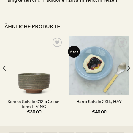
Fähigkeiten und Traditionen zusammenschmelzen.
ÄHNLICHE PRODUKTE
Auf die
Auf die
More
Wunschliste
Wunschliste
Serena Schale Ø12.5 Green,
Barro Schale 2Stk, HAY
ferm LIVING
€
39,00
€
49,00