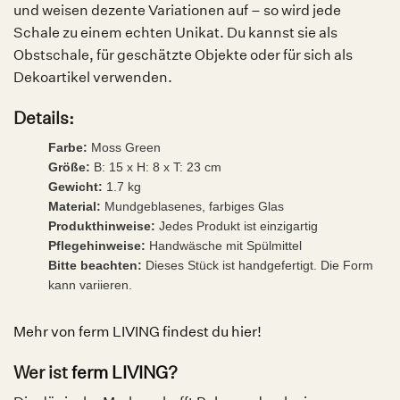
und weisen dezente Variationen auf – so wird jede
Schale zu einem echten Unikat. Du kannst sie als
Obstschale, für geschätzte Objekte oder für sich als
Dekoartikel verwenden.
Details:
Farbe:
Moss Green
Größe:
B: 15 x H: 8 x T: 23 cm
Gewicht:
1.7 kg
Material:
Mundgeblasenes, farbiges Glas
Produkthinweise:
Jedes Produkt ist einzigartig
Pflegehinweise:
Handwäsche mit Spülmittel
Bitte beachten:
Dieses Stück ist handgefertigt. Die Form
kann variieren.
Mehr von ferm LIVING findest du hier!
Wer ist
ferm LIVING
?