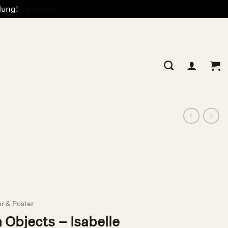
llung!
Verwerfen
er & Poster
n Objects – Isabelle