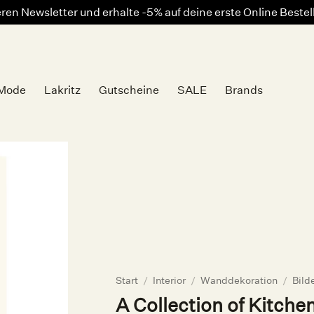
en Newsletter und erhalte -5% auf deine erste Online Beste
Mode
Lakritz
Gutscheine
SALE
Brands
Auf die
Wunschliste
Start
/
Interior
/
Wanddekoration
/
Bild
A Collection of Kitche