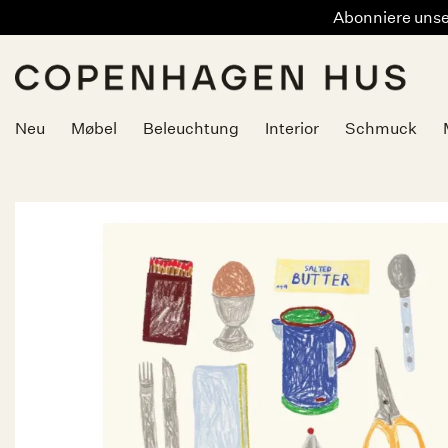
Abonniere unser
Zum
Inhalt
springen
Neu
Møbel
Beleuchtung
Interior
Schmuck