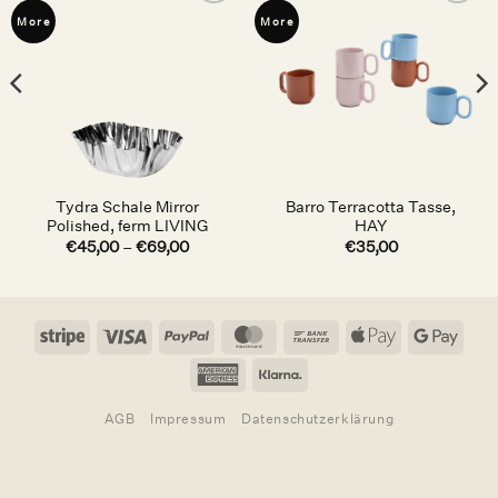
Auf die
Auf die
More
More
Wunschliste
Wunschliste
Tydra Schale Mirror
Barro Terracotta Tasse,
Polished, ferm LIVING
HAY
€
45,00
–
€
69,00
€
35,00
Stripe
Visa
PayPal
MasterCard
Bank
Apple
Goog
Transfer
Pay
Pay
American
Klarna
Express
AGB
Impressum
Datenschutzerklärung