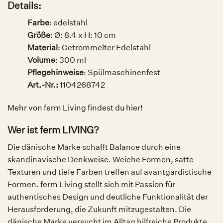
Details:
Farbe
: edelstahl
Größe
:
Ø: 8.4 x H: 10 cm
Material
: Getrommelter Edelstahl
Volume
: 300 ml
Pflegehinweise
: Spülmaschinenfest
Art.-Nr.:
1104268742
Mehr von ferm Living findest du hier!
Wer ist
ferm LIVING
?
Die dänische Marke schafft Balance durch eine
skandinavische Denkweise. Weiche Formen, satte
Texturen und tiefe Farben treffen auf avantgardistische
Formen. ferm Living stellt sich mit Passion für
authentisches Design und deutliche Funktionalität der
Herausforderung, die Zukunft mitzugestalten. Die
dänische Marke versucht im Alltag hilfreiche Produkte