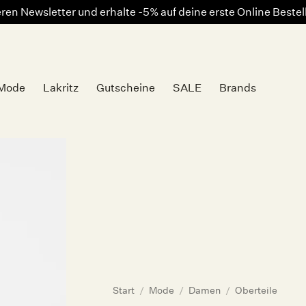
en Newsletter und erhalte -5% auf deine erste Online Beste
Mode
Lakritz
Gutscheine
SALE
Brands
Auf die
Wunschliste
Start
/
Mode
/
Damen
/
Oberteile