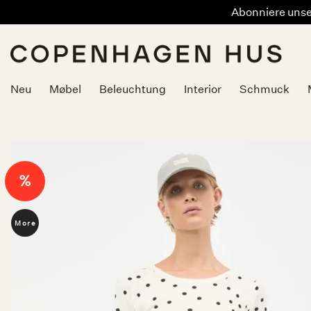
Abonniere unser
Zum
Inhalt
springen
Neu
Møbel
Beleuchtung
Interior
Schmuck
%
More