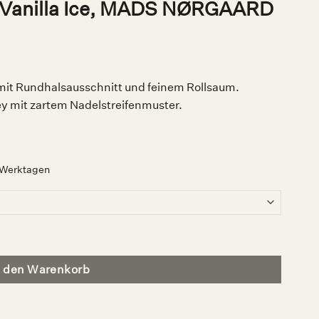
P Vanilla Ice, MADS NØRGAARD
 mit Rundhalsausschnitt und feinem Rollsaum.
ey mit zartem Nadelstreifenmuster.
2 Werktagen
S NØRGAARD Menge
n den Warenkorb