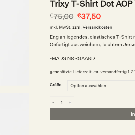
Trixy T-Shirt Dot AO
Ursprünglicher
Aktueller
75,00
37,50
€
€
Preis
Preis
inkl. MwSt.
zzgl.
Versandkosten
war:
ist:
€75,00
€37,50.
Eng anliegendes, elastisches T-Shirt
Gefertigt aus weichem, leichtem Jers
-MADS NØRGAARD
geschätzte Lieferzeit:
ca. versandfertig 1-
Größe
Trixy T-Shirt Dot AOP Vanilla Ice, MAD
I