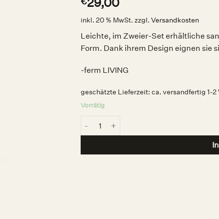
29,00
€
inkl. 20 % MwSt.
zzgl.
Versandkosten
Leichte, im Zweier-Set erhältliche sa
Form. Dank ihrem Design eignen sie si
-ferm LIVING
geschätzte Lieferzeit:
ca. versandfertig 1-
Vorrätig
Still Trinkglas Clear 2Stk., ferm LIVING Me
I