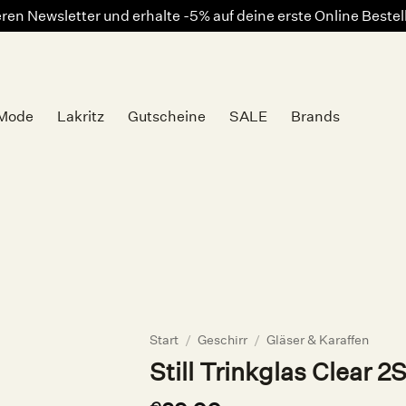
en Newsletter und erhalte -5% auf deine erste Online Beste
Mode
Lakritz
Gutscheine
SALE
Brands
Auf die
Wunschliste
Start
/
Geschirr
/
Gläser & Karaffen
Still Trinkglas Clear 2