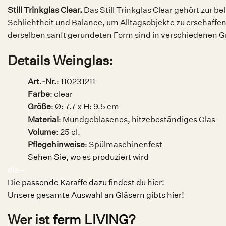
Still Trinkglas Clear.
Das Still Trinkglas Clear gehört zur be
Schlichtheit und Balance, um Alltagsobjekte zu erschaffen
derselben sanft gerundeten Form sind in verschiedenen Grö
Details Weinglas:
Art.-Nr.
:
110231211
Farbe
: clear
Größe
:
Ø: 7.7 x H: 9.5 cm
Material
: Mundgeblasenes, hitzebeständiges Glas
Volume
:
25 cl.
Pflegehinweise
: Spülmaschinenfest
Sehen Sie, wo es produziert wird
die –
Die passende Karaffe dazu findest du hier!
Unsere gesamte Auswahl an Gläsern gibts hier!
Wer ist
ferm LIVING
?