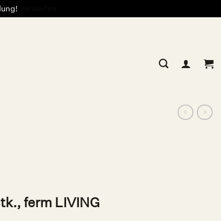
llung!
Verwerfen
Stk., ferm LIVING