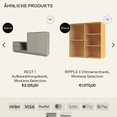
ÄHNLICHE PRODUKTE
Auf die
Auf die
More
More
Wunschliste
Wunschliste
REST I
RIPPLE II Vitrinenschrank,
Aufbewahrungsbank,
Montana Selection
Montana Selection
€
2.125,00
€
1.075,00
Stripe
Visa
PayPal
MasterCard
Bank
Apple
Goog
Transfer
Pay
Pay
American
Klarna