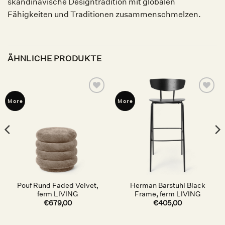
skandinavische Designtradition mit globalen
Fähigkeiten und Traditionen zusammenschmelzen.
ÄHNLICHE PRODUKTE
Auf die
Auf die
More
More
Wunschliste
Wunschliste
Pouf Rund Faded Velvet,
Herman Barstuhl Black
ferm LIVING
Frame, ferm LIVING
€
679,00
€
405,00