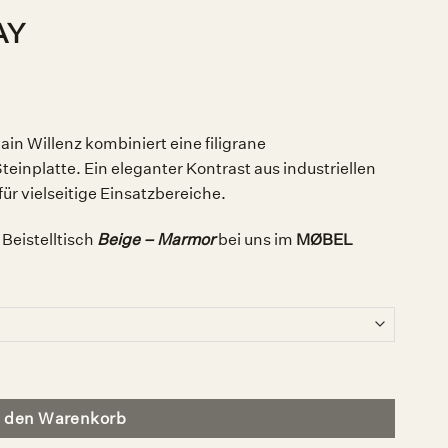
AY
ain Willenz kombiniert eine filigrane
einplatte. Ein eleganter Kontrast aus industriellen
für vielseitige Einsatzbereiche.
Beistelltisch
Beige – Marmor
bei uns im
MØBEL
n den Warenkorb