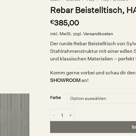
Rebar Beistelltisch, H
385,00
€
inkl. MwSt.
zzgl.
Versandkosten
Der runde Rebar Beistelltisch von Sylv
Stahlrahmenstruktur mit einer edlen St
und klassischen Materialien – perfekt 
Komm gerne vorbei und schau dir den 
SHOWROOM
an!
Farbe
Rebar Beistelltisch, HAY Menge
I