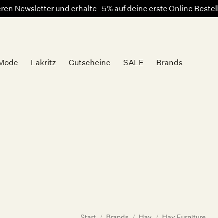
en Newsletter und erhalte -5% auf deine erste Online Beste
Mode
Lakritz
Gutscheine
SALE
Brands
Auf die
Wunschliste
Start
/
Brands
/
Hay
/
Hay Furniture