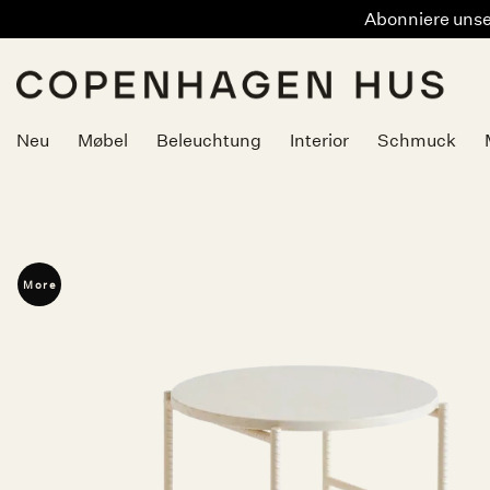
Abonniere unser
Zum
Inhalt
springen
Neu
Møbel
Beleuchtung
Interior
Schmuck
More