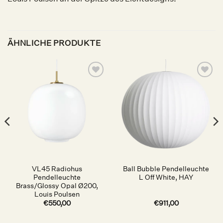
ÄHNLICHE PRODUKTE
Auf die
Auf die
Wunschliste
Wunschliste
VL45 Radiohus
Ball Bubble Pendelleuchte
Pendelleuchte
L Off White, HAY
Brass/Glossy Opal Ø200,
Louis Poulsen
€
550,00
€
911,00