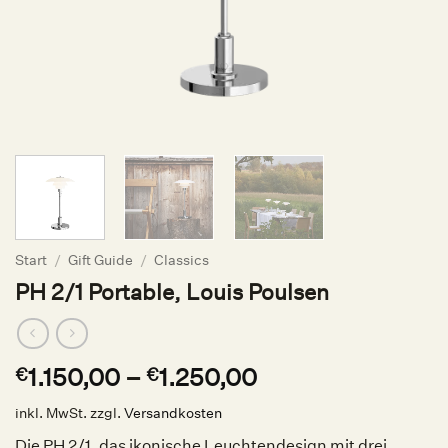
Start
/
Gift Guide
/
Classics
PH 2/1 Portable, Louis Poulsen
1.150,00
–
1.250,00
€
€
inkl. MwSt.
zzgl.
Versandkosten
Die PH 2/1, das ikonische Leuchtendesign mit drei