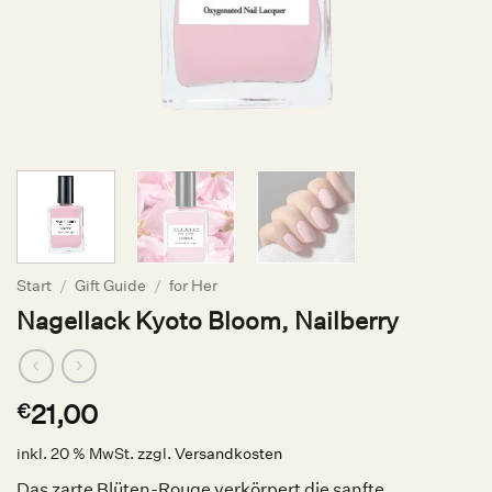
Start
/
Gift Guide
/
for Her
Nagellack Kyoto Bloom, Nailberry
21,00
€
inkl. 20 % MwSt.
zzgl.
Versandkosten
Das zarte Blüten-Rouge verkörpert die sanfte,