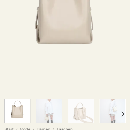
Start
/
Mode
/
Damen
/
Taschen