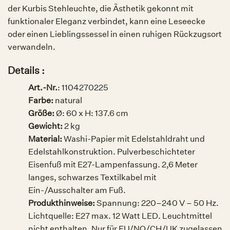
der Kurbis Stehleuchte, die Ästhetik gekonnt mit
funktionaler Eleganz verbindet, kann eine Leseecke
oder einen Lieblingssessel in einen ruhigen Rückzugsort
verwandeln.
Details :
Art.-Nr.
:
1104270225
Farbe:
n
atural
Größe:
Ø: 60 x H: 137.6 cm
Gewicht:
2 kg
Material:
Washi-Papier mit Edelstahldraht und
Edelstahlkonstruktion. Pulverbeschichteter
Eisenfuß mit E27-Lampenfassung. 2,6 Meter
langes, schwarzes Textilkabel mit
Ein-/Ausschalter am Fuß.
Produkthinweise:
Spannung: 220–240 V – 50 Hz.
Lichtquelle: E27 max. 12 Watt LED. Leuchtmittel
nicht enthalten. Nur für EU/NO/CH/UK zugelassen