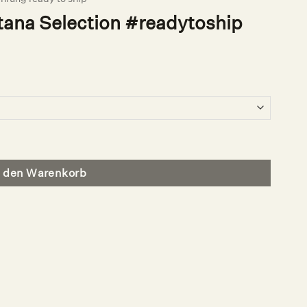
na Selection #readytoship
ytoship Menge
n den Warenkorb