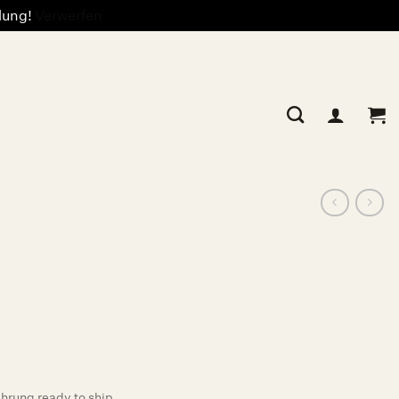
llung!
Verwerfen
rung ready to ship