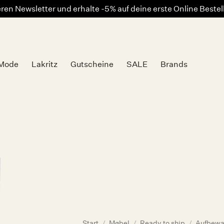
en Newsletter und erhalte -5% auf deine erste Online Beste
Mode
Lakritz
Gutscheine
SALE
Brands
Auf die
Wunschliste
Start
/
Møbel
/
Ready to ship
/
Aufbewah