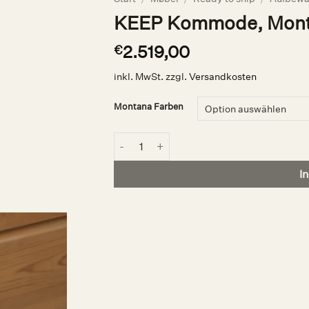
KEEP Kommode, Monta
2.519,00
€
inkl. MwSt.
zzgl.
Versandkosten
Montana Farben
KEEP Kommode, Montana Selection #read
I