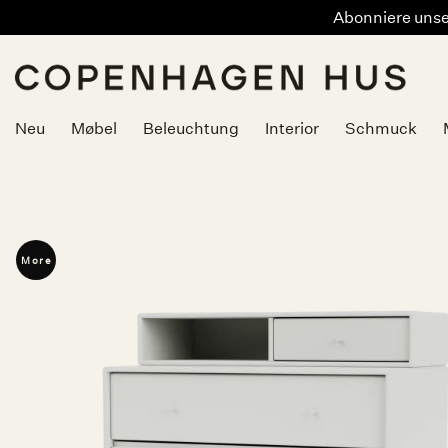
Abonniere unser
Zum
Inhalt
springen
Neu
Møbel
Beleuchtung
Interior
Schmuck
More