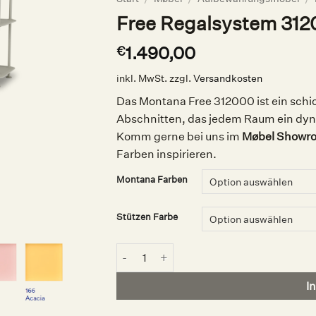
Free Regalsystem 312
1.490,00
€
inkl. MwSt.
zzgl.
Versandkosten
Das Montana Free 312000 ist ein schic
Abschnitten, das jedem Raum ein dyna
Komm gerne bei uns im
Møbel Showr
Farben inspirieren.
Montana Farben
Stützen Farbe
Free Regalsystem 312000, Montana Menge
I