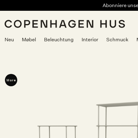
Abonniere unser
Zum
Inhalt
springen
Neu
Møbel
Beleuchtung
Interior
Schmuck
More