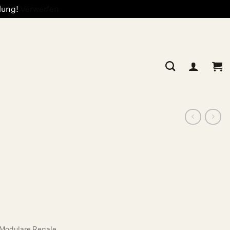
llung!
Verwerfen
Modulare Regale