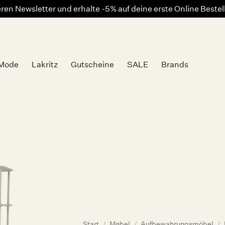
en Newsletter und erhalte -5% auf deine erste Online Beste
Mode
Lakritz
Gutscheine
SALE
Brands
Auf die
Wunschliste
Start
/
Møbel
/
Aufbewahrungsmöbel
/