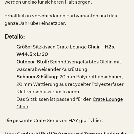
werden und so für sicheren Halt sorgen.
Erhältlich in verschiedenen Farbvarianten und das
ganze Jahr über einsetzbar.
Details:
Größe:
Sitzkissen Crate Lounge
Chair
–
H2 x
W44.5 x L130
Outdoor-Stoff:
Spinndüsengefärbtes Olefin mit
wasserabweisender Ausrüstung
Schaum & Füllung:
20 mm Polyurethanschaum,
20 mm Wattierung aus recycelter Polyesterfaser
Klettverschluss zum fixieren
Das Sitzkissen ist passend für den
Crate Lounge
Chair
Die gesamte Crate Serie von HAY gibt’s hier!