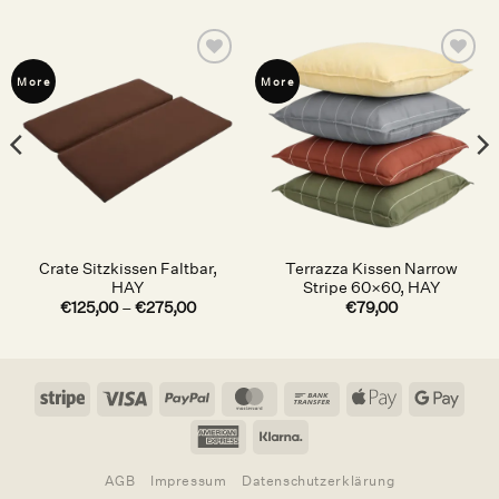
Auf die
Auf die
More
More
Wunschliste
Wunschliste
Crate Sitzkissen Faltbar,
Terrazza Kissen Narrow
HAY
Stripe 60×60, HAY
€
125,00
–
€
275,00
€
79,00
Stripe
Visa
PayPal
MasterCard
Bank
Apple
Goog
Transfer
Pay
Pay
American
Klarna
Express
AGB
Impressum
Datenschutzerklärung