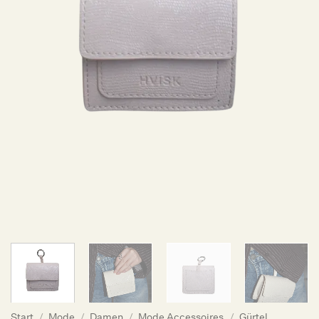
Start
/
Mode
/
Damen
/
Mode Accessoires
/
Gürtel,