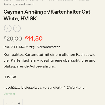
Anhänger und mehr
Cayman Anhänger/Kartenhalter Oat
White, HVISK
Ursprünglicher
Aktueller
29,00
14,50
€
€
Preis
Preis
inkl. 20 % MwSt.
zzgl.
Versandkosten
war:
ist:
€29,00
€14,50.
Kompaktes Kartenetui mit einem offenen Fach sowie
vier Kartenfächern – ideal für eine übersichtliche und
platzsparende Aufbewahrung.
-HVISK
geschätzte Lieferzeit:
ca. versandfertig 1-2 Werktagen
Vorrätig
Cayman Anhänger/Kartenhalter Oat White, HVISK Menge