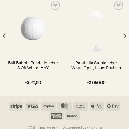
Auf die
Auf die
Wunschliste
Wunschliste
Ball Bubble Pendelleuchte
Panthella Stehleuchte
S Off White, HAY
White Opal, Louis Poulsen
€
520,00
€
1.050,00
Stripe
Visa
PayPal
MasterCard
Bank
Apple
Goog
Transfer
Pay
Pay
American
Klarna
Express
AGB
Impressum
Datenschutzerklärung