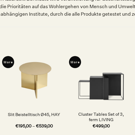
 die Prioritäten auf das Wohlergehen von Mensch und Umwelt
bhängigen Institute, durch die alle Produkte getestet und ze
More
More
Auf die
Auf die
Wunschliste
Wunschliste
Cluster Tables Set of 3,
Slit Beistelltisch Ø45, HAY
ferm LIVING
€
195,00
–
€
539,00
€
499,00