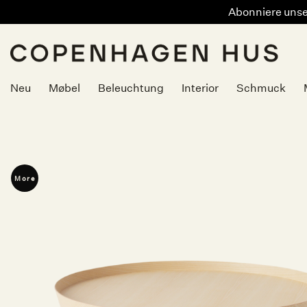
Abonniere unser
Zum
Inhalt
springen
Neu
Møbel
Beleuchtung
Interior
Schmuck
More