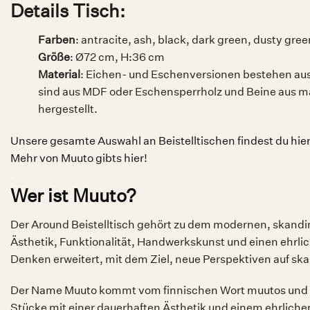
Details Tisch:
Farben
: antracite, ash, black, dark green, dusty gre
Größe
: Ø72 cm, H:36 cm
Material
: Eichen- und Eschenversionen bestehen aus
sind aus MDF oder Eschensperrholz und Beine aus ma
hergestellt.
Unsere gesamte Auswahl an Beistelltischen findest du hier
Mehr von Muuto gibts hier!
.
Wer ist Muuto?
Der Around Beistelltisch gehört zu dem modernen, skandin
Ästhetik, Funktionalität, Handwerkskunst und einen ehrl
Denken erweitert, mit dem Ziel, neue Perspektiven auf ska
Der Name Muuto kommt vom finnischen Wort muutos und be
Stücke mit einer dauerhaften Ästhetik und einem ehrlich