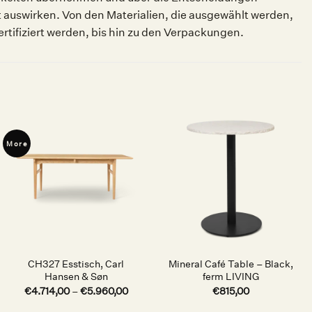
 auswirken. Von den Materialien, die ausgewählt werden,
rtifiziert werden, bis hin zu den Verpackungen.
More
Auf die
Auf die
Wunschliste
Wunschliste
CH327 Esstisch, Carl
Mineral Café Table – Black,
Hansen & Søn
ferm LIVING
€
4.714,00
–
€
5.960,00
€
815,00