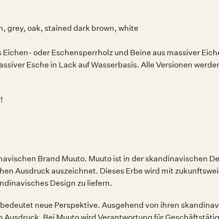
en, grey, oak, stained dark brown, white
 Eichen- oder Eschensperrholz und Beine aus massiver Eiche
ssiver Esche in Lack auf Wasserbasis. Alle Versionen werd
!
avischen Brand Muuto. Muuto ist in der skandinavischen Desi
ichen Ausdruck auszeichnet. Dieses Erbe wird mit zukunftsw
ndinavisches Design zu liefern.
deutet neue Perspektive. Ausgehend von ihren skandinavisc
en Ausdruck. Bei Muuto wird Verantwortung für Geschäftstä