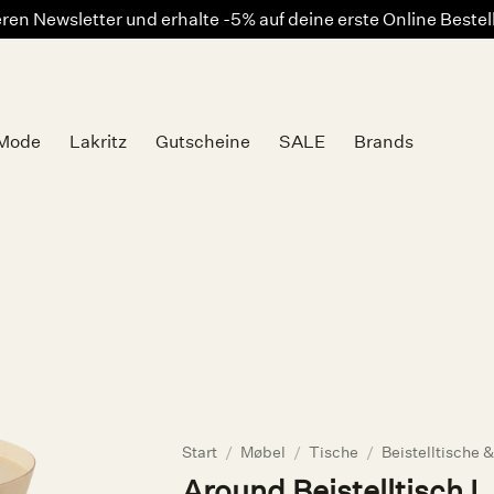
en Newsletter und erhalte -5% auf deine erste Online Beste
Mode
Lakritz
Gutscheine
SALE
Brands
Auf die
Wunschliste
Start
/
Møbel
/
Tische
/
Beistelltische 
Around Beistelltisch 