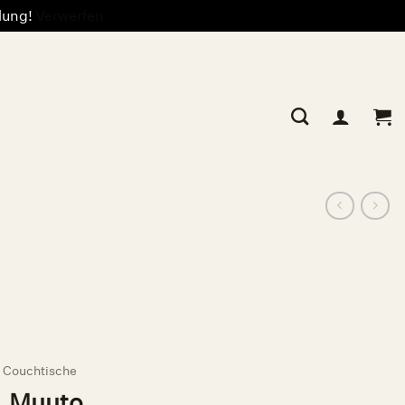
llung!
Verwerfen
& Couchtische
L, Muuto