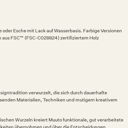
 oder Esche mit Lack auf Wasserbasis. Farbige Versionen
en aus FSC™ (FSC-C028824) zertifiziertem Holz
gntradition verwurzelt, die sich durch dauerhafte
eisenden Materialien, Techniken und mutigem kreativem
hen Wurzeln kreiert Muuto funktionale, gut verarbeitete
tigkeiten übernohmen und über die Entscheidungen