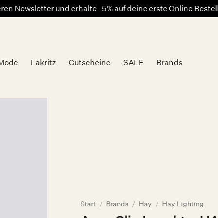
en Newsletter und erhalte -5% auf deine erste Online Beste
Mode
Lakritz
Gutscheine
SALE
Brands
Auf die
Wunschliste
Start
/
Brands
/
Hay
/
Hay Lighting