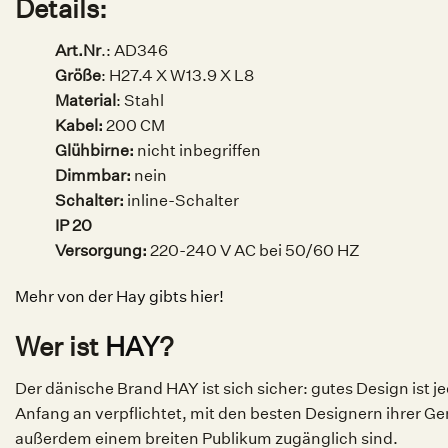
Details:
Art.Nr
.:
AD346
Größe
:
H27.4 X W13.9 X L8
Material
: Stahl
Kabel:
200 CM
Glühbirne:
nicht inbegriffen
Dimmbar:
nein
Schalter:
inline-Schalter
IP
20
Versorgung:
220-240 V AC bei 50/60 HZ
Mehr von der Hay gibts hier!
Wer ist
HAY
?
Der dänische Brand HAY ist sich sicher: gutes Design ist
Anfang an verpflichtet, mit den besten Designern ihrer Ge
außerdem einem breiten Publikum zugänglich sind.