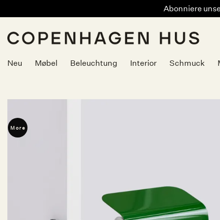
Abonniere unser
Zum
Inhalt
springen
Neu
Møbel
Beleuchtung
Interior
Schmuck
More