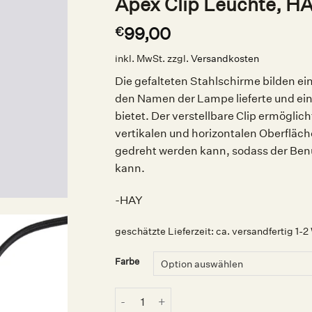
Apex Clip Leuchte, H
99,00
€
inkl. MwSt.
zzgl.
Versandkosten
Die gefalteten Stahlschirme bilden eine
den Namen der Lampe lieferte und ei
bietet. Der verstellbare Clip ermöglic
vertikalen und horizontalen Oberfläc
gedreht werden kann, sodass der Ben
kann.
-HAY
geschätzte Lieferzeit:
ca. versandfertig 1-
Farbe
Apex Clip Leuchte, HAY Menge