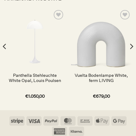
Auf die
Auf die
Wunschliste
Wunschliste
Panthella Stehleuchte
Vuelta Bodenlampe White,
White Opal, Louis Poulsen
ferm LIVING
€
1.050,00
€
679,00
Stripe
Visa
PayPal
MasterCard
Bank
Apple
Goog
Transfer
Pay
Pay
American
Klarna