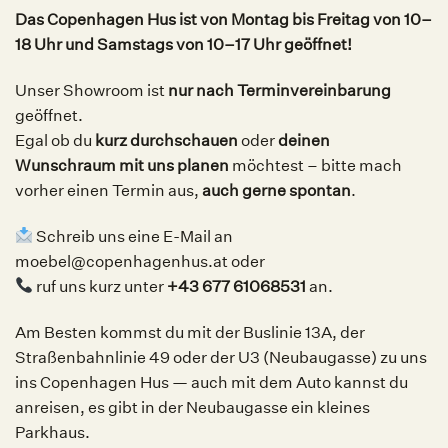
Das Copenhagen Hus ist von Montag bis Freitag von 10–
18 Uhr und Samstags von 10–17 Uhr geöffnet!
Unser Showroom ist
nur nach Terminvereinbarung
geöffnet.
Egal ob du
kurz durchschauen
oder
deinen
Wunschraum mit uns planen
möchtest – bitte mach
vorher einen Termin aus,
auch gerne spontan
.
Schreib uns eine E-Mail an
moebel@copenhagenhus.at oder
ruf uns kurz unter
+43 677 61068531
an.
Am Besten kommst du mit der Buslinie 13A, der
Straßenbahnlinie 49 oder der U3 (Neubaugasse) zu uns
ins Copenhagen Hus — auch mit dem Auto kannst du
anreisen, es gibt in der Neubaugasse ein kleines
Parkhaus.