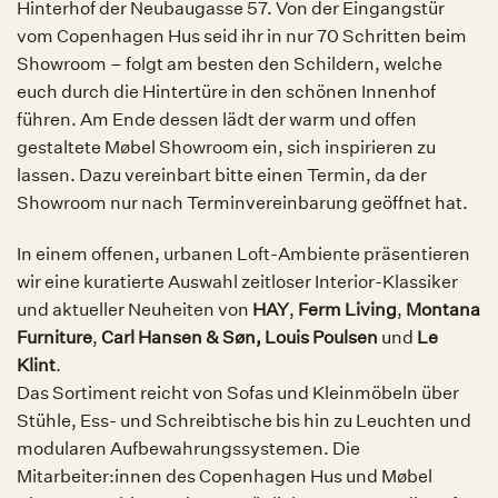
Hinterhof der Neubaugasse 57. Von der Eingangstür
vom Copenhagen Hus seid ihr in nur 70 Schritten beim
Showroom – folgt am besten den Schildern, welche
euch durch die Hintertüre in den schönen Innenhof
führen. Am Ende dessen lädt der warm und offen
gestaltete Møbel Showroom ein, sich inspirieren zu
lassen. Dazu vereinbart bitte einen Termin, da der
Showroom nur nach Terminvereinbarung geöffnet hat.
In einem offenen, urbanen Loft-Ambiente präsentieren
wir eine kuratierte Auswahl zeitloser Interior-Klassiker
und aktueller Neuheiten von
HAY
,
Ferm Living
,
Montana
Furniture
,
Carl Hansen & Søn, Louis Poulsen
und
Le
Klint
.
Das Sortiment reicht von Sofas und Kleinmöbeln über
Stühle, Ess- und Schreibtische bis hin zu Leuchten und
modularen Aufbewahrungssystemen. Die
Mitarbeiter:innen des Copenhagen Hus und Møbel