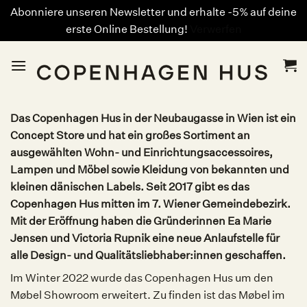
Abonniere unseren Newsletter und erhalte -5% auf deine
erste Online Bestellung!
Verwerfen
Zum
Inhalt
springen
Das Copenhagen Hus in der Neubaugasse in Wien ist ein
Concept Store und hat ein großes Sortiment an
ausgewählten Wohn- und Einrichtungsaccessoires,
Lampen und Möbel sowie Kleidung von bekannten und
kleinen dänischen Labels. Seit 2017 gibt es das
Copenhagen Hus mitten im 7. Wiener Gemeindebezirk.
Mit der Eröffnung haben die Gründerinnen Ea Marie
Jensen und Victoria Rupnik eine neue Anlaufstelle für
alle Design- und Qualitätsliebhaber:innen geschaffen.
Im Winter 2022 wurde das Copenhagen Hus um den
Møbel Showroom erweitert. Zu finden ist das Møbel im