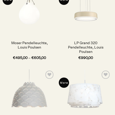
More
More
Wunschliste
Wunschliste
Moser Pendelleuchte,
LP Grand 320
Louis Poulsen
Pendelleuchte, Louis
Poulsen
€
495,00
–
€
605,00
€
990,00
Auf die
Auf die
More
Wunschliste
Wunschliste