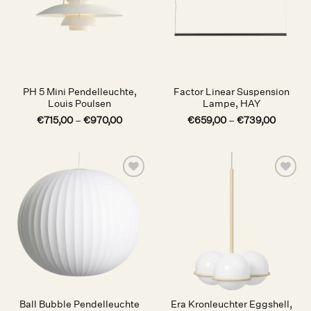
PH 5 Mini Pendelleuchte,
Factor Linear Suspension
Louis Poulsen
Lampe, HAY
€
715,00
–
€
970,00
€
659,00
–
€
739,00
Auf die
Auf die
Wunschliste
Wunschliste
Ball Bubble Pendelleuchte
Era Kronleuchter Eggshell,