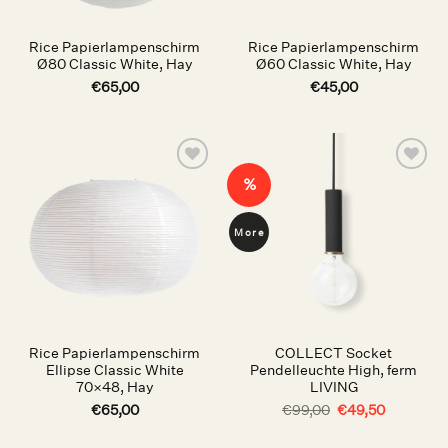
Rice Papierlampenschirm
Rice Papierlampenschirm
Ø80 Classic White, Hay
Ø60 Classic White, Hay
€
65,00
€
45,00
Auf die
Auf die
%
Wunschliste
Wunschliste
More
Rice Papierlampenschirm
COLLECT Socket
Ellipse Classic White
Pendelleuchte High, ferm
70×48, Hay
LIVING
Ursprünglicher
Aktueller
€
65,00
€
99,00
€
49,50
Preis
Preis
war:
ist: