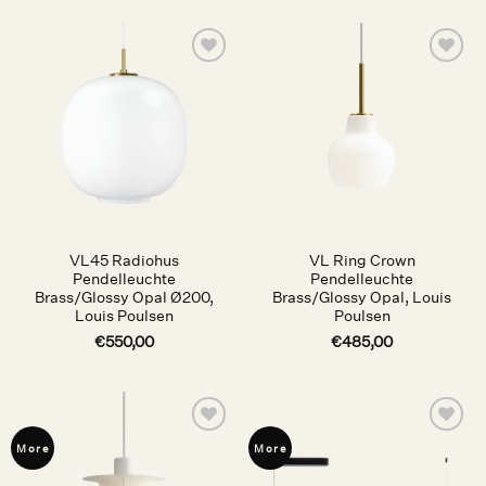
Auf die
Auf die
Wunschliste
Wunschliste
VL45 Radiohus
VL Ring Crown
Pendelleuchte
Pendelleuchte
Brass/Glossy Opal Ø200,
Brass/Glossy Opal, Louis
Louis Poulsen
Poulsen
€
550,00
€
485,00
Auf die
Auf die
More
More
Wunschliste
Wunschliste